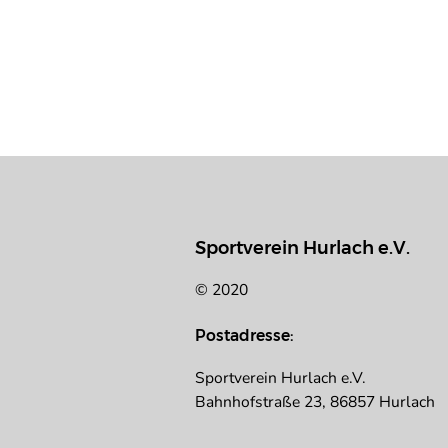
Sportverein Hurlach e.V.
© 2020
Postadresse:
Sportverein Hurlach e.V.
Bahnhofstraße 23, 86857 Hurlach